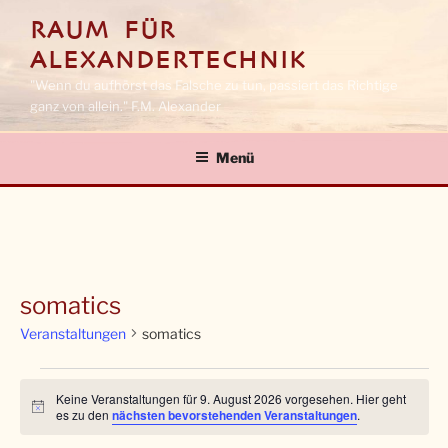
Zum
RAUM FÜR
Inhalt
ALEXANDERTECHNIK
springen
"Wenn du aufhörst das Falsche zu tun, passiert das Richtige
ganz von allein." F.M. Alexander
Menü
somatics
Veranstaltungen
somatics
Veranstaltungen
Keine Veranstaltungen für 9. August 2026 vorgesehen. Hier geht
für
H
es zu den
nächsten bevorstehenden Veranstaltungen
.
i
9.
n