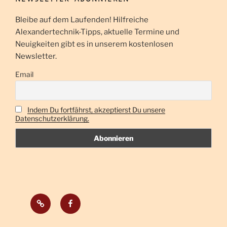
u
h
Bleibe auf dem Laufenden! Hilfreiche
t
c
Alexandertechnik-Tipps, aktuelle Termine und
e
h
Neuigkeiten gibt es in unserem kostenlosen
n
e
Newsletter.
-
u
N
Email
n
a
d
v
A
i
Indem Du fortfährst, akzeptierst Du unsere
Datenschutzerklärung.
n
g
s
a
t
i
i
c
o
h
n
t
Impressum
Facebook
e
n