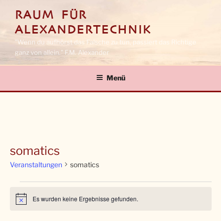
Zum
RAUM FÜR
Inhalt
ALEXANDERTECHNIK
springen
"Wenn du aufhörst das Falsche zu tun, passiert das Richtige
ganz von allein." F.M. Alexander
Menü
somatics
Veranstaltungen
somatics
Veranstaltungen
Es wurden keine Ergebnisse gefunden.
H
i
n