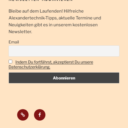
u
h
t
c
Bleibe auf dem Laufenden! Hilfreiche
e
h
Alexandertechnik-Tipps, aktuelle Termine und
n
Neuigkeiten gibt es in unserem kostenlosen
e
-
Newsletter.
u
N
n
Email
a
d
v
A
i
Indem Du fortfährst, akzeptierst Du unsere
n
g
Datenschutzerklärung.
s
a
t
i
i
c
o
h
n
t
Impressum
Facebook
e
n