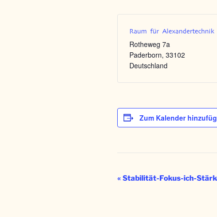
Raum für Alexandertechnik
Rotheweg 7a
Paderborn
,
33102
Deutschland
Zum Kalender hinzufü
V
«
Stabilität-Fokus-ich-Stär
e
r