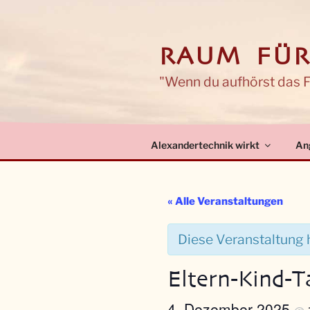
Zum
Inhalt
springen
RAUM FÜR
"Wenn du aufhörst das Fa
Alexandertechnik wirkt
An
« Alle Veranstaltungen
Diese Veranstaltung h
Eltern-Kind-T
4. Dezember 2025