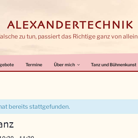
 ALEXANDERTECHNIK
lsche zu tun, passiert das Richtige ganz von allein
gebote
Termine
Über mich
Tanz und Bühnenkunst
at bereits stattgefunden.
anz
10:30
11:30