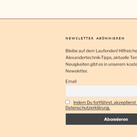
a
n
s
t
a
NEWSLETTER ABONNIEREN
l
Bleibe auf dem Laufenden! Hilfreich
t
Alexandertechnik-Tipps, aktuelle Te
Neuigkeiten gibt es in unserem kost
u
Newsletter.
n
Email
g
-
Indem Du fortfährst, akzeptierst
N
Datenschutzerklärung.
a
v
i