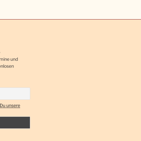
e
rmine und
enlosen
 Du unsere