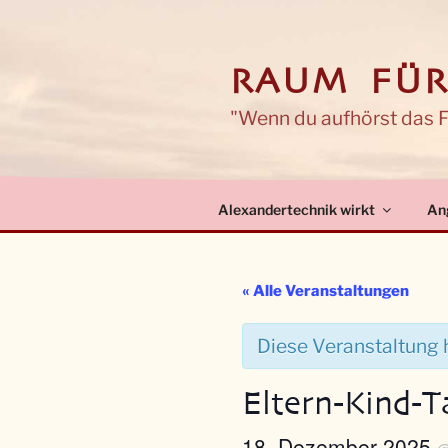
Zum
Inhalt
springen
RAUM FÜR
"Wenn du aufhörst das Fa
Alexandertechnik wirkt
An
« Alle Veranstaltungen
Diese Veranstaltung h
Eltern-Kind-T
18. Dezember 2025