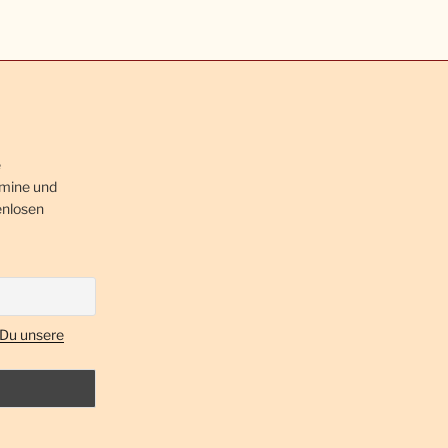
e
rmine und
enlosen
 Du unsere