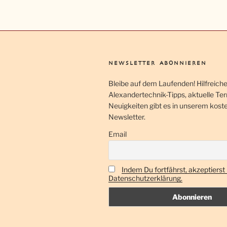
a
n
s
t
a
NEWSLETTER ABONNIEREN
l
Bleibe auf dem Laufenden! Hilfreich
t
Alexandertechnik-Tipps, aktuelle Te
Neuigkeiten gibt es in unserem kost
u
Newsletter.
n
Email
g
-
Indem Du fortfährst, akzeptierst
N
Datenschutzerklärung.
a
v
i