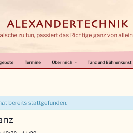
 ALEXANDERTECHNIK
lsche zu tun, passiert das Richtige ganz von allein
gebote
Termine
Über mich
Tanz und Bühnenkunst
at bereits stattgefunden.
anz
10:30
11:30