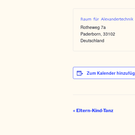
Raum für Alexandertechnik
Rotheweg 7a
Paderborn
,
33102
Deutschland
Zum Kalender hinzufü
V
«
Eltern-Kind-Tanz
e
r