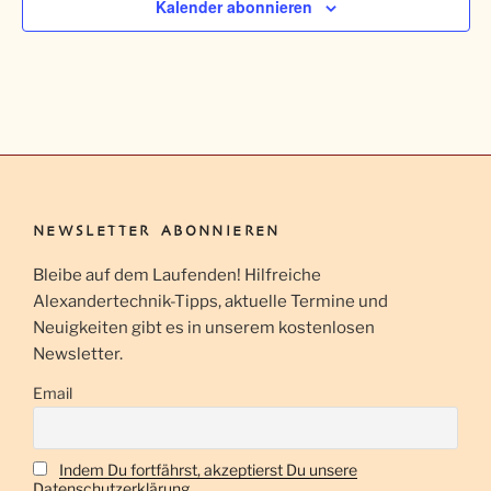
Kalender abonnieren
a
d
v
A
i
n
g
s
a
t
i
i
c
o
h
n
NEWSLETTER ABONNIEREN
t
e
Bleibe auf dem Laufenden! Hilfreiche
n
Alexandertechnik-Tipps, aktuelle Termine und
Neuigkeiten gibt es in unserem kostenlosen
,
Newsletter.
N
a
Email
v
i
Indem Du fortfährst, akzeptierst Du unsere
g
Datenschutzerklärung.