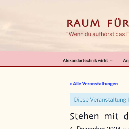
Zum
Inhalt
springen
RAUM FÜR
"Wenn du aufhörst das Fa
Alexandertechnik wirkt
An
« Alle Veranstaltungen
Diese Veranstaltung h
Stehen mit d
4. Dezember 2024