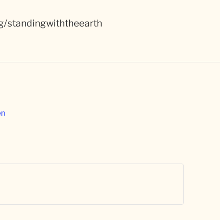
g/standingwiththeearth
en