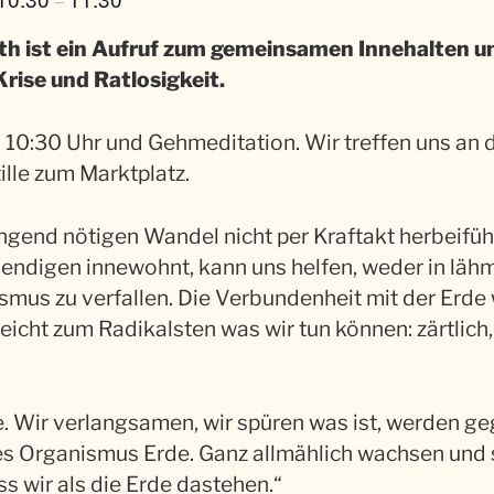
–
rth ist ein Aufruf zum gemeinsamen Innehalten
Krise und Ratlosigkeit.
b 10:30 Uhr und Gehmeditation. Wir treffen uns an 
lle zum Marktplatz.
ngend nötigen Wandel nicht per Kraftakt herbei­füh
bendigen innewohnt, kann uns helfen, weder in läh
smus zu verfallen. Die Verbun­denheit mit der Erde
icht zum Radikalsten was wir tun können: zärtlich,
e. Wir verlangsamen, wir spüren was ist, werden ge
des Organismus Erde. Ganz allmählich wachsen und s
s wir als die Erde dastehen.“