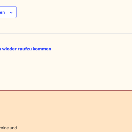
gen
 wieder raufzu kommen
e
rmine und