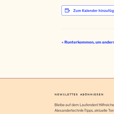
Zum Kalender hinzufü
V
«
Runterkommen, um anders
e
r
a
n
s
t
a
NEWSLETTER ABONNIEREN
l
Bleibe auf dem Laufenden! Hilfreich
t
Alexandertechnik-Tipps, aktuelle Te