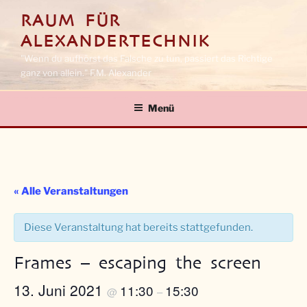
Zum
RAUM FÜR
Inhalt
ALEXANDERTECHNIK
springen
"Wenn du aufhörst das Falsche zu tun, passiert das Richtige
ganz von allein." F.M. Alexander
Menü
« Alle Veranstaltungen
Diese Veranstaltung hat bereits stattgefunden.
Frames – escaping the screen
13. Juni 2021
11:30
15:30
@
–