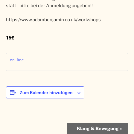
statt– bitte bei der Anmeldung angeben!!
https://www.adambenjamin.co.uk/workshops
15€
on line
Zum Kalender hinzufügen
V
Klang & Bewegung
»
e