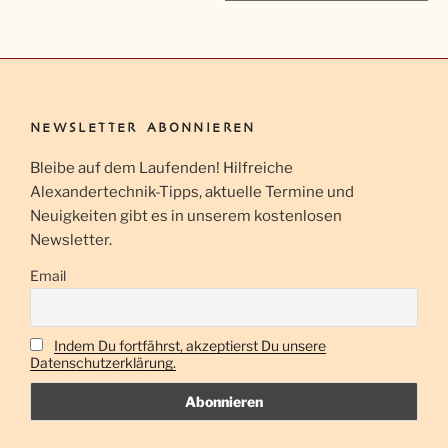
r
a
n
s
t
NEWSLETTER ABONNIEREN
a
Bleibe auf dem Laufenden! Hilfreiche
l
Alexandertechnik-Tipps, aktuelle Termine und
t
Neuigkeiten gibt es in unserem kostenlosen
u
Newsletter.
n
g
Email
-
N
Indem Du fortfährst, akzeptierst Du unsere
a
Datenschutzerklärung.
v
i
g