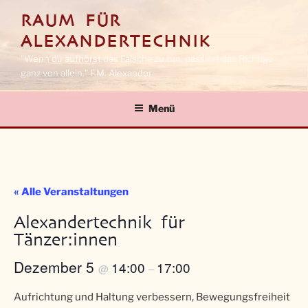
Zum
RAUM FÜR
Inhalt
ALEXANDERTECHNIK
springen
"Wenn du aufhörst das Falsche zu tun, passiert das Richtige
ganz von allein." F.M. Alexander
Menü
« Alle Veranstaltungen
Alexandertechnik für
Tänzer:innen
Dezember 5
14:00
17:00
@
–
Aufrichtung und Haltung verbessern, Bewegungsfreiheit