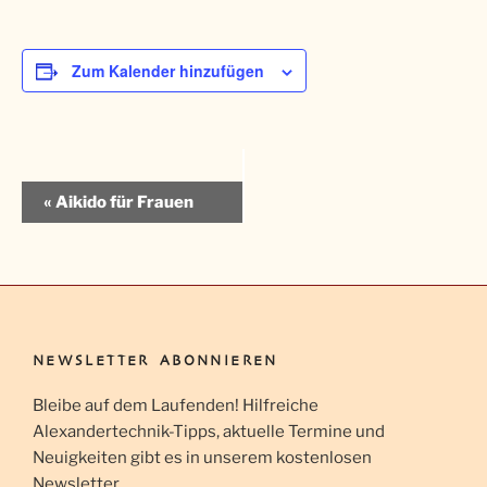
Zum Kalender hinzufügen
V
«
Aikido für Frauen
e
r
a
n
s
t
NEWSLETTER ABONNIEREN
a
Bleibe auf dem Laufenden! Hilfreiche
l
Alexandertechnik-Tipps, aktuelle Termine und
t
Neuigkeiten gibt es in unserem kostenlosen
u
Newsletter.