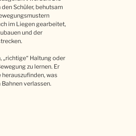
 den Schüler, behutsam
Bewegungsmustern
h im Liegen gearbeitet,
zubauen und der
strecken.
, „richtige“ Haltung oder
Bewegung zu lernen. Er
ie herauszufinden, was
n Bahnen verlassen.