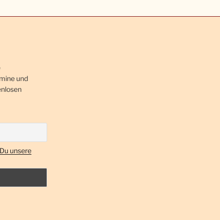
e
rmine und
enlosen
 Du unsere