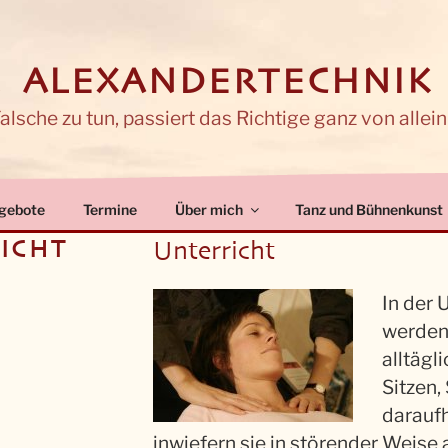
 ALEXANDERTECHNIK
lsche zu tun, passiert das Richtige ganz von allein
gebote
Termine
Über mich
Tanz und Bühnenkunst
ICHT
Unterricht
In der 
werden
alltäg
Sitzen,
daraufh
inwiefern sie in störender Weise